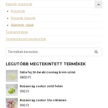
Kaspók, koszorúk
Koszorúk
Kosarak, kaspók
Alátétek, tálak
Szárazvirágok
Virágkötészeti kiegészítők
Keresés
Keresé
a
következőre:
LEGUTÓBB MEGTEKINTETT TERMÉKEK
Dália fej 24 darab/csomag krém színű
4800
Ft
Búzavirág csokor zöld-fehér
990
Ft
Búzavirág csokor lila-ciklámen
990
Ft