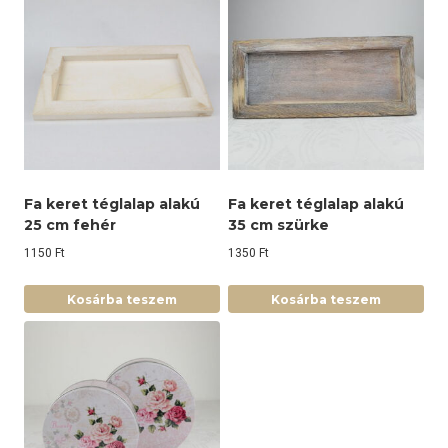
Fa keret téglalap alakú
Fa keret téglalap alakú
25 cm fehér
35 cm szürke
1150
Ft
1350
Ft
Kosárba teszem
Kosárba teszem