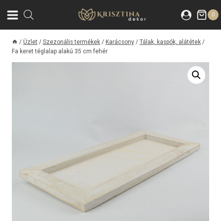
Skip
0
to
content
/
Üzlet
/
Szezonális termékek
/
Karácsony
/
Tálak, kaspók, alátétek
/
Fa keret téglalap alakú 35 cm fehér