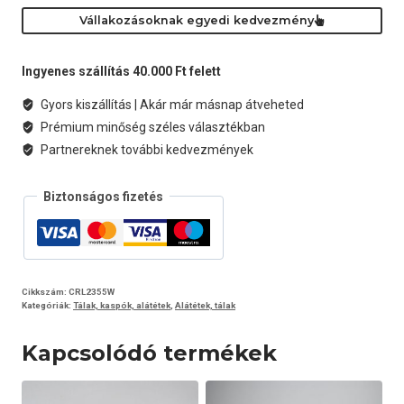
35
Vállakozásoknak egyedi kedvezmény
cm
fehér
mennyiség
Ingyenes szállítás 40.000 Ft felett
Gyors kiszállítás | Akár már másnap átveheted
Prémium minőség széles választékban
Partnereknek további kedvezmények
Biztonságos fizetés
Cikkszám:
CRL2355W
Kategóriák:
Tálak, kaspók, alátétek
,
Alátétek, tálak
Kapcsolódó termékek