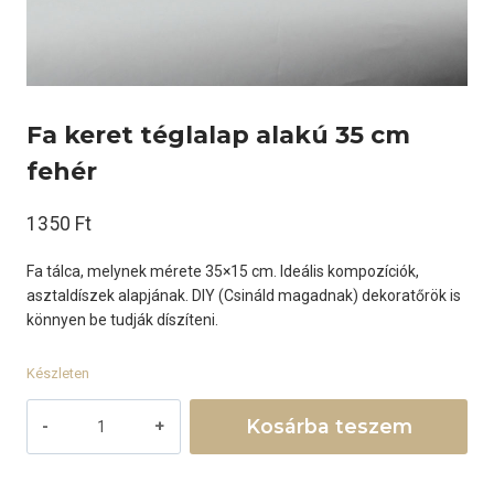
Fa keret téglalap alakú 35 cm
fehér
1350
Ft
Fa tálca, melynek mérete 35×15 cm. Ideális kompozíciók,
asztaldíszek alapjának. DIY (Csináld magadnak) dekoratőrök is
könnyen be tudják díszíteni.
Készleten
Fa
Kosárba teszem
keret
téglalap
alakú