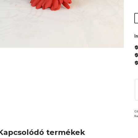
m
I
Ci
Ka
Kapcsolódó termékek