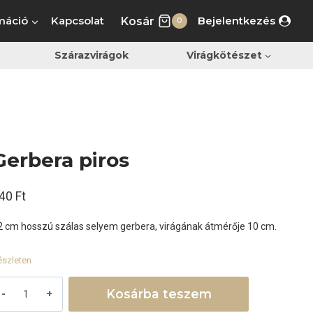
máció
Kapcsolat
Bejelentkezés
Kosár
0
Szárazvirágok
Virágkötészet
Gerbera piros
40
Ft
2 cm hosszú szálas selyem gerbera, virágának átmérője 10 cm.
észleten
erbera
Kosárba teszem
iros