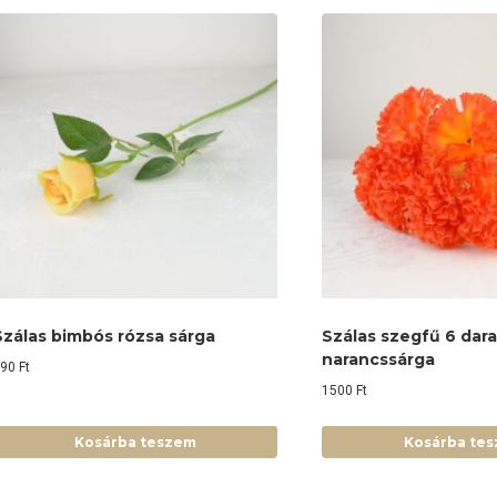
Szálas bimbós rózsa sárga
Szálas szegfű 6 dar
narancssárga
390
Ft
1500
Ft
Kosárba teszem
Kosárba te