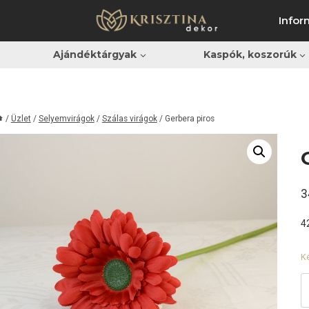
Infor
Ajándéktárgyak
Kaspók, koszorúk
/
Üzlet
/
Selyemvirágok
/
Szálas virágok
/
Gerbera piros
3
4
K
G
p