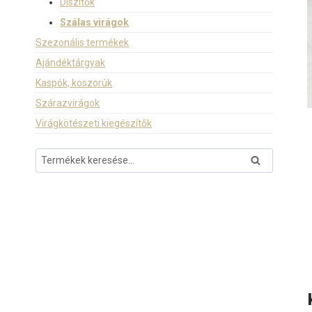
Díszítők
Szálas virágok
Szezonális termékek
Ajándéktárgyak
Kaspók, koszorúk
Szárazvirágok
Virágkötészeti kiegészítők
Keresés
Keresés
a
következőre: