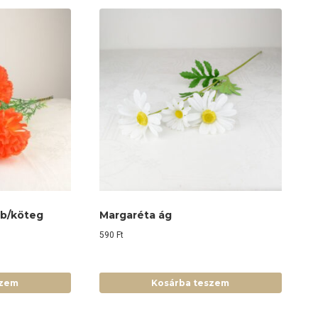
ab/köteg
Margaréta ág
590
Ft
szem
Kosárba teszem