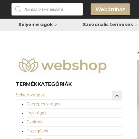
Skip
Products
Webáruház
search
to
content
Selyemvirágok
Szezonális termékek
TERMÉKKATEGÓRIÁK
Selyemvirágok
Cserepes virágok
Fejvirágok
Csokrok
Pozsgások