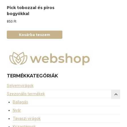
Pick tobozzal és piros
bogyókkal
850
Ft
Kosárba teszem
TERMÉKKATEGÓRIÁK
Selyemvirágok
Szezonális termékek
Ballagás
Nyár
Tavaszi virágok
Krizantémok