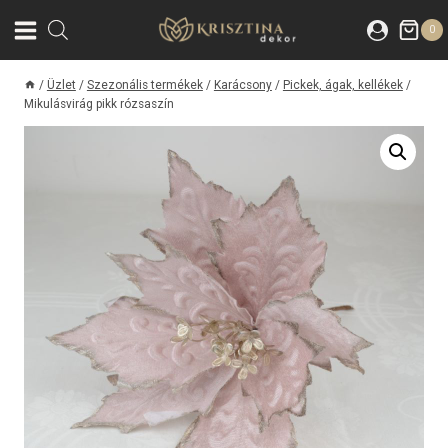
Skip
0
to
content
/
Üzlet
/
Szezonális termékek
/
Karácsony
/
Pickek, ágak, kellékek
/
Mikulásvirág pikk rózsaszín