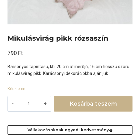
Mikulásvirág pikk rózsaszín
790
Ft
Bársonyos tapintású, kb. 20 cm átmérőjű, 16 cm hosszú szárú
mikulásvirág pikk. Karácsonyi dekorációkba ajánljuk.
Készleten
Mikulásvirág
Kosárba teszem
pikk
rózsaszín
mennyiség
Vállakozásoknak egyedi kedvezmény