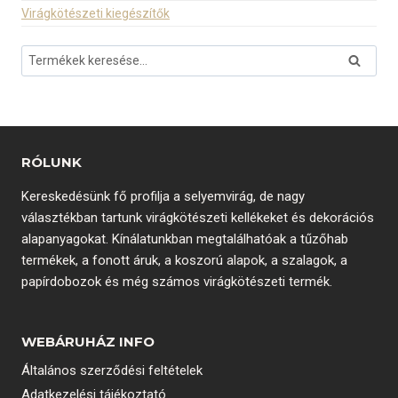
Virágkötészeti kiegészítők
Keresés
Keresé
a
következőre:
RÓLUNK
Kereskedésünk fő profilja a selyemvirág, de nagy
választékban tartunk virágkötészeti kellékeket és dekorációs
alapanyagokat. Kínálatunkban megtalálhatóak a tűzőhab
termékek, a fonott áruk, a koszorú alapok, a szalagok, a
papírdobozok és még számos virágkötészeti termék.
WEBÁRUHÁZ INFO
Általános szerződési feltételek
Adatkezelési tájékoztató