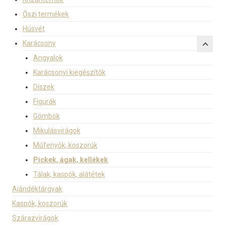
Őszi termékek
Húsvét
Karácsony
Angyalok
Karácsonyi kiegészítők
Díszek
Figurák
Gömbök
Mikulásvirágok
Műfenyők, koszorúk
Pickek, ágak, kellékek
Tálak, kaspók, alátétek
Ajándéktárgyak
Kaspók, koszorúk
Szárazvirágok