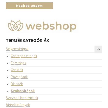
Kosárba teszem
TERMÉKKATEGÓRIÁK
Selyemvirágok
Cserepes virágok
Fejvirágok
Csokrok
Pozsgások
Díszítők
Szálas virágok
Szezonális termékek
Ajándéktárgyak