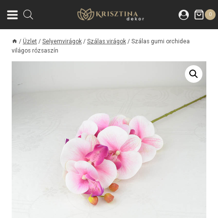
Skip
0
to
content
/
Üzlet
/
Selyemvirágok
/
Szálas virágok
/
Szálas gumi orchidea
világos rózsaszín