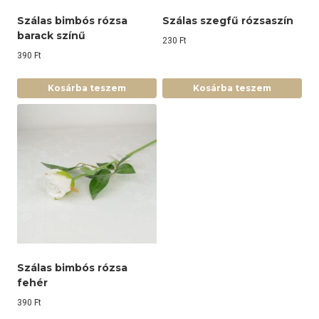
Szálas bimbós rózsa
Szálas szegfű rózsaszín
barack színű
230
Ft
390
Ft
Kosárba teszem
Kosárba teszem
Szálas bimbós rózsa
fehér
390
Ft