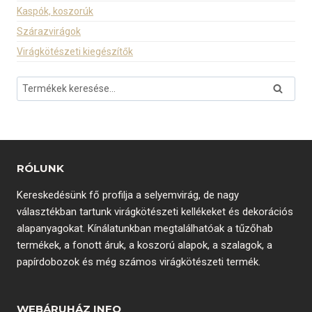
Kaspók, koszorúk
Szárazvirágok
Virágkötészeti kiegészítők
Keresés
Keresé
a
következőre:
RÓLUNK
Kereskedésünk fő profilja a selyemvirág, de nagy
választékban tartunk virágkötészeti kellékeket és dekorációs
alapanyagokat. Kínálatunkban megtalálhatóak a tűzőhab
termékek, a fonott áruk, a koszorú alapok, a szalagok, a
papírdobozok és még számos virágkötészeti termék.
WEBÁRUHÁZ INFO